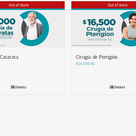
Out of stock
Out of stock
 Catarata
Cirugía de Pterigión
$
16,500.00
Details
Details