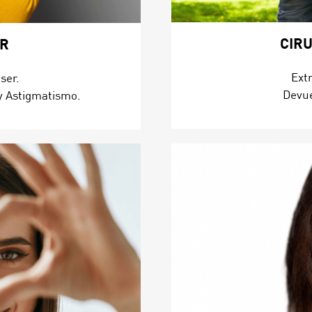
CIRU
ER
Ext
ser.
Devue
y Astigmatismo.