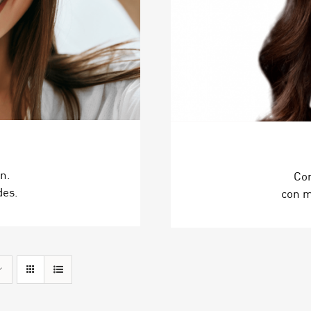
on.
Con
des.
con m