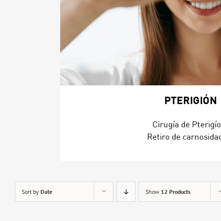
PTERIGIÓN
Cirugía de Pterigí
Retiro de carnosida
Sort by
Date
Show
12 Products