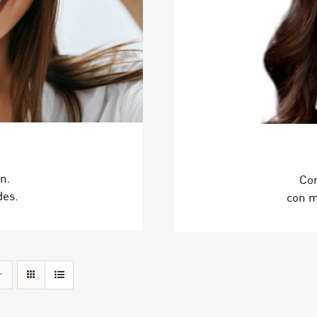
on.
Con
des.
con m