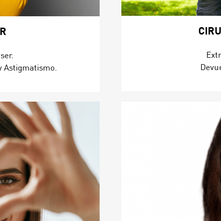
CIRU
ER
Ext
ser.
Devue
y Astigmatismo.