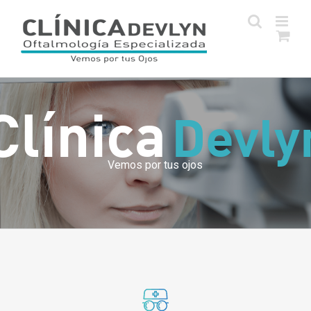
Skip
to
content
Clínica
Devly
Vemos por tus ojos