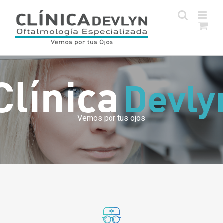
Skip
to
content
Clínica
Devly
Vemos por tus ojos