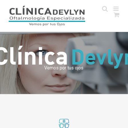
Skip
to
content
Clínica
Devly
Vemos por tus ojos